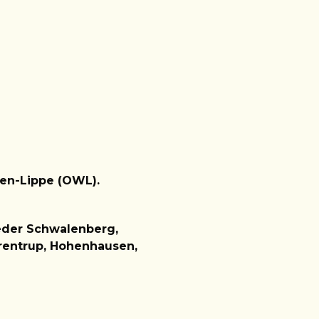
len-Lippe (OWL).
eder Schwalenberg,
Dörentrup, Hohenhausen,