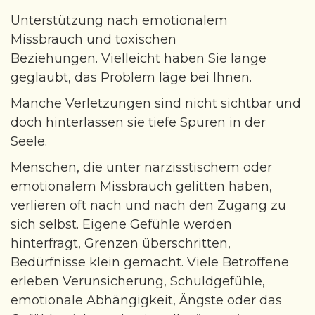
Gewichtsreduktion
Unterstützung nach emotionalem
Raucherentwöhnung
Missbrauch und toxischen
Leistungsmotivation - Verbesserung
Beziehungen. Vielleicht haben Sie lange
geglaubt, das Problem läge bei Ihnen.
Trauer - Begleitung mit Hypnose
ADHS
Manche Verletzungen sind nicht sichtbar und
doch hinterlassen sie tiefe Spuren in der
Entspannung & Achtsamkeit
Seele.
Kunsttherapie - Schreibtherapie
Menschen, die unter narzisstischem oder
Lösungsfokussierte Kurzzeittherapie
emotionalem Missbrauch gelitten haben,
Gesprächstherapie - Tiergestütze Begleitung
verlieren oft nach und nach den Zugang zu
Therapeutische Kleingruppen
sich selbst. Eigene Gefühle werden
hinterfragt, Grenzen überschritten,
Transsensible Psychotherapie
Bedürfnisse klein gemacht. Viele Betroffene
Über mich
erleben Verunsicherung, Schuldgefühle,
emotionale Abhängigkeit, Ängste oder das
Angebote & Begleitung