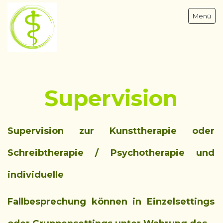
Menü
Supervision
Psychotherapie & Hypnose - Blomberg OWL
Über mich
Supervision zur Kunsttherapie oder
Angebote & Begleitung
Schreibtherapie / Psychotherapie und
Online - Therapie - Beratung
Selbstwerttraining
individuelle
Supervision
Fallbesprechung können in Einzelsettings
Prüfungscoaching HPP
Weiterbildung & Seminare - Workshops