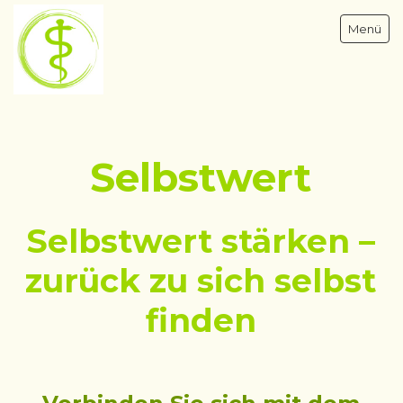
Menü
Selbstwert
Psychotherapie & Hypnose - Blomberg OWL
Traumatherapie
Hypnosetherapie
Selbstwert stärken –
Narzisstischer Missbrauch
zurück zu sich selbst
Klinische Hypnose
finden
Hypnotische Entspannung
Selbstwert
Inneres Kind