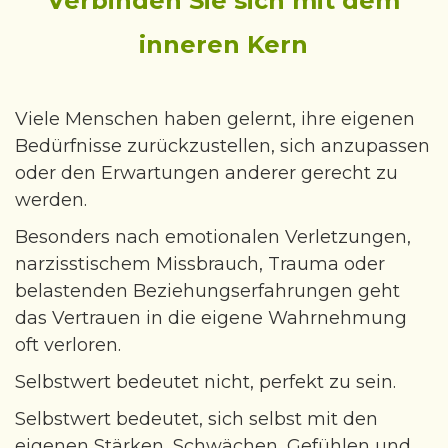
Verbinden Sie sich mit dem
Gewichtsreduktion
inneren Kern
Raucherentwöhnung
Leistungsmotivation - Verbesserung
Trauer - Begleitung mit Hypnose
Viele Menschen haben gelernt, ihre eigenen
ADHS
Bedürfnisse zurückzustellen, sich anzupassen
oder den Erwartungen anderer gerecht zu
Entspannung & Achtsamkeit
werden.
Kunsttherapie - Schreibtherapie
Besonders nach emotionalen Verletzungen,
Lösungsfokussierte Kurzzeittherapie
narzisstischem Missbrauch, Trauma oder
Gesprächstherapie - Tiergestütze Begleitung
belastenden Beziehungserfahrungen geht
Therapeutische Kleingruppen
das Vertrauen in die eigene Wahrnehmung
oft verloren.
Transsensible Psychotherapie
Selbstwert bedeutet nicht, perfekt zu sein.
Über mich
Selbstwert bedeutet, sich selbst mit den
Angebote & Begleitung
eigenen Stärken, Schwächen, Gefühlen und